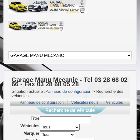
Garage Manu Mecanic - Tel 03 28 68 02
66 - Fax 03 28 68 05 28
Situation actuelle :
Panneau de configuration
> Recherche des
véhicules
Panneau de configuration
Véhicules neufs
Véhicules
d'occasion
Rechercher
Recherche de véhicule
Titre
Véhicules
Marquer