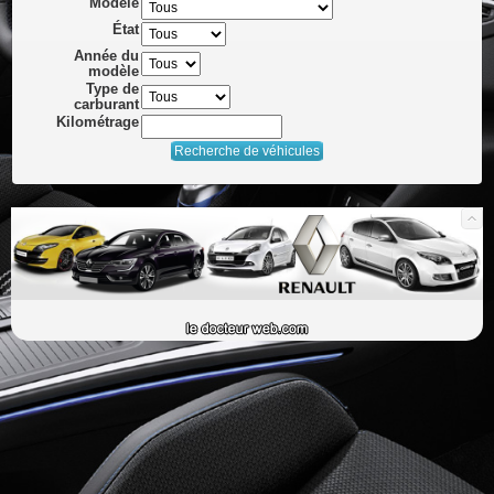
Modèle
État
Année du
modèle
Type de
carburant
Kilométrage